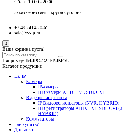
Сб-вс: 10:00 - 20:00
Заказ через сайт - круглосуточно
+7 495 414-20-65
sale@ez-ip.ru
0
Ваша корзина пуста!
Например:
IM-IPC-C22EP-IMOU
Каталог продукции
EZ-IP
Камеры
IP-камеры
HD камеры AHD, TVI, SDI, CVI
Видеорегистраторы
IP Видеорегистраторы (NVR, HYBRID)
HD регистраторы AHD, TVI, SDI, CVI (3-
HYBRID)
Коммутаторы
Где купить?
Доставка